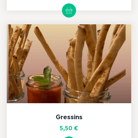
Gressins
5,50
€