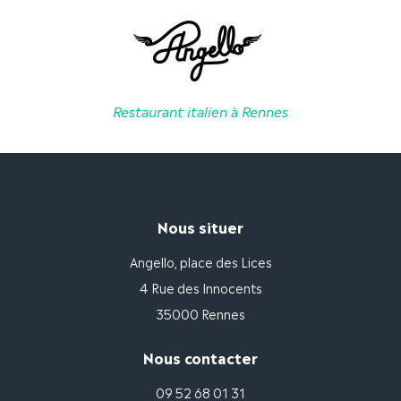
page
du
produit
Restaurant italien à Rennes
Nous situer
Angello, place des Lices
4 Rue des Innocents
35000 Rennes
Nous contacter
09 52 68 01 31