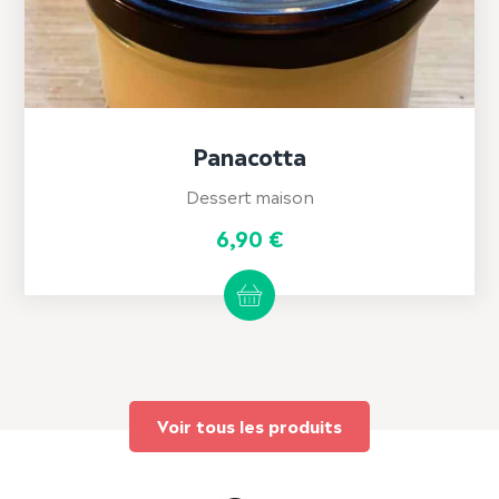
Panacotta
Dessert maison
6,90
€
Ce
produit
a
plusieurs
variations.
Les
options
peuvent
être
Voir tous les produits
choisies
sur
la
page