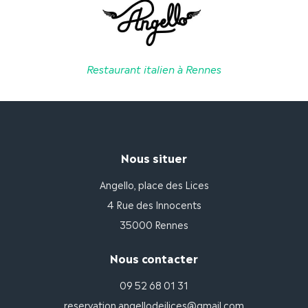
du
produit
Restaurant italien à Rennes
Nous situer
Angello, place des Lices
4 Rue des Innocents
35000 Rennes
Nous contacter
09 52 68 01 31
reservation.angellodeilices@gmail.com