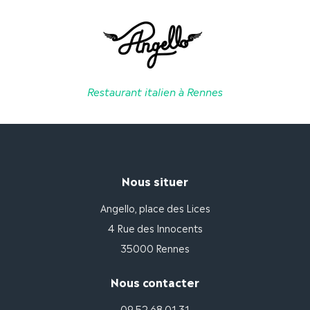
la
page
du
produit
Restaurant italien à Rennes
Nous situer
Angello, place des Lices
4 Rue des Innocents
35000 Rennes
Nous contacter
09 52 68 01 31