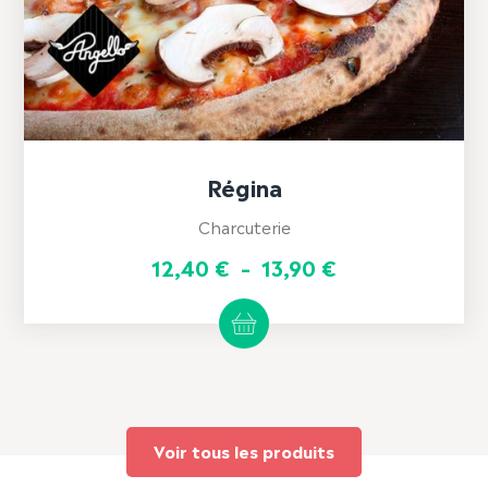
Régina
Charcuterie
Plage
12,40
€
–
13,90
€
de
Ce
produit
prix :
a
12,40 €
plusieurs
variations.
à
Les
13,90 €
options
peuvent
être
Voir tous les produits
choisies
sur