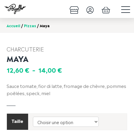
Accueil
/
Pizzas
/ Maya
CHARCUTERIE
MAYA
Plage
12,60
€
–
14,00
€
de
prix :
Sauce tomate, fior di latte, fromage de chèvre, pommes
12,60 €
poêlées, speck, miel
à
14,00 €
Taille