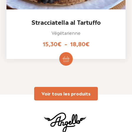
Stracciatella al Tartuffo
Végétarienne
Plage
15,30
€
–
18,80
€
de
Ce
produit
prix :
a
15,30€
plusieurs
variations.
à
Les
18,80€
options
peuvent
être
Voir tous les produits
choisies
sur
la
page
du
produit