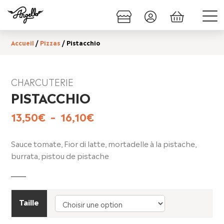
Accueil
/
Pizzas
/ Pistacchio
CHARCUTERIE
PISTACCHIO
Plage
13,50
€
–
16,10
€
de
prix :
Sauce tomate, Fior di latte, mortadelle à la pistache,
13,50€
burrata, pistou de pistache
à
16,10€
Taille