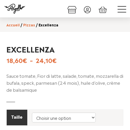
Accueil
/
Pizzas
/ Excellenza
EXCELLENZA
Plage
18,60
€
–
24,10
€
de
prix :
Sauce tomate, Fior di latte, salade, tomate, mozzarella di
18,60€
bufala, speck, parmesan (24 mois), huile d’olive, crème
à
de balsamique
24,10€
Taille