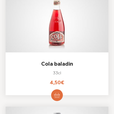
peuvent
être
choisies
sur
la
page
du
produit
Cola baladin
33cl
4,50
€