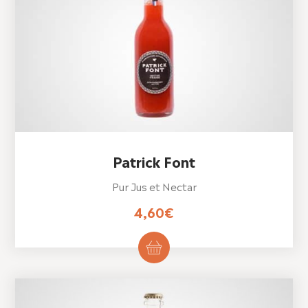
Patrick Font
Pur Jus et Nectar
4,60
€
Ce
produit
a
plusieurs
variations.
Les
options