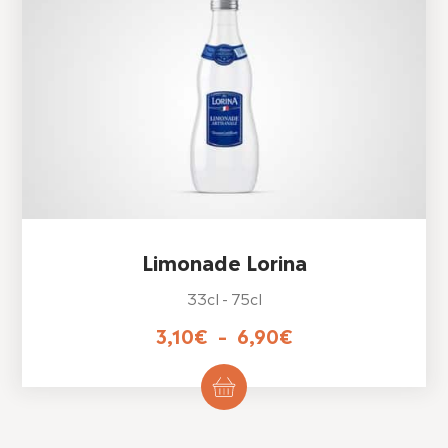
Limonade Lorina
33cl - 75cl
Plage
3,10
€
–
6,90
€
de
Ce
produit
prix :
a
3,10€
plusieurs
variations.
à
Les