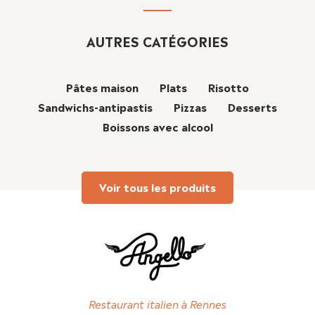
6,90€
options
peuvent
être
AUTRES CATÉGORIES
choisies
sur
la
page
Pâtes maison
du
Plats
Risotto
produit
Sandwichs-antipastis
Pizzas
Desserts
Boissons avec alcool
Voir tous les produits
Restaurant italien à Rennes