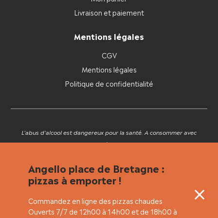
Livraison et paiement
Mentions légales
CGV
Mentions légales
Politique de confidentialité
L'abus d'alcool est dangereux pour la santé. A consommer avec
modération.
Angello place de Bretagne :
pizzas à emporter !
Commandez en ligne des pizzas chaudes
Ouverts 7/7 de 12h00 à 14h00 et de 18h00 à
TocTok, solution de vente en ligne de proximité.